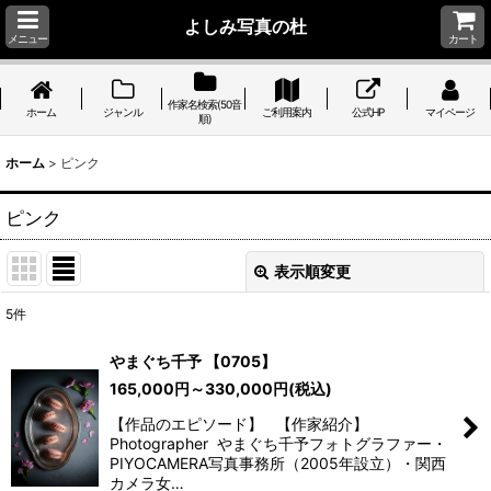
よしみ写真の杜
メニュー
カート
作家名検索(50音
ホーム
ジャンル
ご利用案内
公式HP
マイページ
順)
ホーム
>
ピンク
ピンク
表示順変更
閉じる
5
件
表示数
:
やまぐち千予 【0705】
165,000
円
～330,000
円
(税込)
並び順
:
【作品のエピソード】 【作家紹介】
Photographer やまぐち千予​フォトグラファー・
絞り込む
PIYOCAMERA写真事務所（2005年設立）・関西
カメラ女…