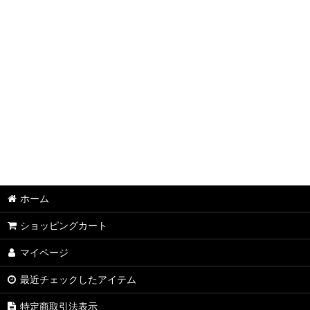
グレー
ホワイト
レッド
オレンジ
ブルー
グリーン
イエロー
ホーム
パープル
ショッピングカート
ピンク
マイページ
風景
最近チェックしたアイテム
動物
特定商取引法表示