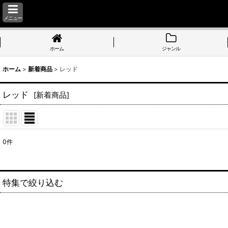
メニュー
ホーム
ジャンル
ホーム
>
新着商品
>
レッド
レッド
[
新着商品
]
0
件
表示数
:
並び順
:
特集で絞り込む
ブラック