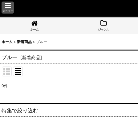
メニュー
ホーム
ジャンル
ホーム
>
新着商品
>
ブルー
ブルー
[
新着商品
]
0
件
表示数
:
並び順
:
特集で絞り込む
ブラック