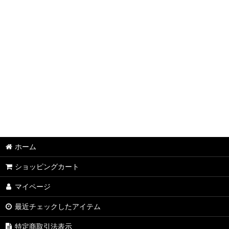
グレー
ホワイト
レッド
オレンジ
ブルー
グリーン
イエロー
ホーム
パープル
ショッピングカート
ピンク
マイページ
風景
最近チェックしたアイテム
動物
特定商取引法表示